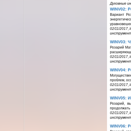
Духовные и
WINV02: Р
Вариант Ро
энергетиче
уравновешен
02/11/2017
,
инструмен
WINV03: 
Розарий Мат
расширяюще
02/11/2017
,
инструмен
WINV04: 
Могуществе
проблем, ос
02/11/2017
,
инструмен
WINV05: 
Розарий, в
продолжать 
02/11/2017
,
инструмен
WINV06: 