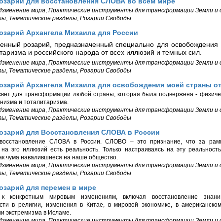
Розарий для восстановления СЛОВА во всем мире
Изменение мира
,
Практические инструменты для трансформации Земли и
ты
,
Тематические разделы
,
Розарии Свободы
озарий Архангела Михаила для России
енный розарий, предназначенный специально для освобождения 
таризма и российского народа от всех иллюзий и темных сил.
Изменение мира
,
Практические инструменты для трансформации Земли и
ты
,
Тематические разделы
,
Розарии Свободы
Розарий Архангела Михаила для освобождения моей страны о
вет для трансформации любой страны, которая была подвержена - физичес
низма и тоталитаризма.
Изменение мира
,
Практические инструменты для трансформации Земли и
ты
,
Тематические разделы
,
Розарии Свободы
Розарий для Восстановления СЛОВА в России
восстановление СЛОВА в России. СЛОВО – это признание, что за рамк
 на эго иллюзий есть реальность. Только настраиваясь на эту реальнос
ак чума навалившиеся на наше общество.
Изменение мира
,
Практические инструменты для трансформации Земли и
ты
,
Тематические разделы
,
Розарии Свободы
озарий для перемен в мире
 к конкретным мировым изменениям, включая восстановление знан
сти в религии, изменения в Китае, в мировой экономике, в американско
и экстремизма в Исламе.
Изменение мира
,
Практические инструменты для трансформации Земли и