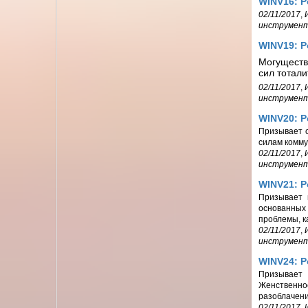
WINV16: 
02/11/2017
,
инструмен
WINV19: Р
Могуществ
сил тотали
02/11/2017
,
инструмен
WINV20: 
Призывает с
силам комму
02/11/2017
,
инструмен
WINV21: 
Призывает 
основанных
проблемы, к
02/11/2017
,
инструмен
WINV24: Р
Призывает
Женственно
разоблачени
02/11/2017
,