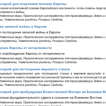
Розарий для исцеления психики Европы
ления коллективной психики Европейского континента, чтобы помочь людя в
онфликта и войны.
Изменение мира
,
Практические инструменты для трансформации Земли и
ты
,
Тематические разделы
,
Розарии Свободы
ие записей войны в Европе
я поглощения записей войны в Европе
Изменение мира
,
Практические инструменты для трансформации Земли и
нструменты
,
Тематические разделы
,
Розарии Свободы
ение Европы от нетерпимости
я освобождения Европы от нетерпимости
Изменение мира
,
Практические инструменты для трансформации Земли и
нструменты
,
Тематические разделы
,
Розарии Свободы
озарий для поглощения мирового страха
ециально предназначен для поглощения страха в мировом масштабе и
м сознании нового понимания его реальной причины и как он используется д
Изменение мира
,
Практические инструменты для трансформации Земли и
ты
,
Тематические разделы
,
Розарии Свободы
Розарий для пробуждения Божественной Матери на Ближнем В
изыв фундаментального сдвига в сознании на Ближнем Востоке
Изменение мира
,
Практические инструменты для трансформации Земли и