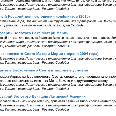
ециально предназначенный для поглощения конфликтов, как новых, так и ста
Изменение мира
,
Практические инструменты для трансформации Земли и
ты
,
Тематические разделы
,
Розарии Свободы
ный Розарий для поглощения конфликтов (2015)
Изменение мира
,
Практические инструменты для трансформации Земли и
нструменты
,
Тематические разделы
,
Розарии Свободы
Розарий Золотого Века Матери Марии
ный ритуал для призыва Золотого Века во все аспекты жизни на планеты Зе
Изменение мира
,
Практические инструменты для трансформации Земли и
ты
,
Тематические разделы
,
Розарии Свободы
есконечного Света Матери Марии (версия 2004 года)
Изменение мира
,
Практические инструменты для трансформации Земли и
ты
,
Тематические разделы
,
Розарии Свободы
Призыв Бесконечного Света в мировые условия
озария/призыва Бесконечного Света, специально предназначенно
которые негативно влияют на Мать Землю и окружающую среду.
Изменение мира
,
Практические инструменты для трансформации Земли и
ты
,
Тематические разделы
,
Розарии Свободы
озарий Золотого Века для Латинской Америки
олотой Век в Латинскую Америку, призывая решение многих современных пр
Изменение мира
,
Практические инструменты для трансформации Земли и
ты
,
Тематические разделы
,
Розарии Свободы