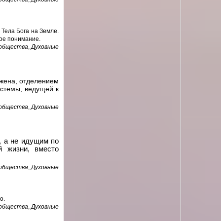
 Тела Бога на Земле.
ое понимание.
 общества
,
Духовные
ажена, отделением
истемы, ведущей к
 общества
,
Духовные
, а не идущим по
й жизни, вместо
 общества
,
Духовные
о.
 общества
,
Духовные