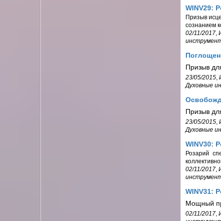
WINV29: 
Призыв исце
сознанием к
02/11/2017
,
инструмен
Поглощен
Призыв дл
23/05/2015
,
Духовные и
Освобожд
Призыв дл
23/05/2015
,
Духовные и
WINV30: Р
Розарий сп
коллективно
02/11/2017
,
инструмен
WINV31: 
Мощный пр
02/11/2017
,