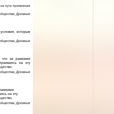
 на пути проявления
 общества
,
Духовные
условия, которые
 общества
,
Духовные
 что за рамками
траиваясь на эту
щество.
 общества
,
Духовные
 рамками
ясь на эту
щество.
 общества
,
Духовные