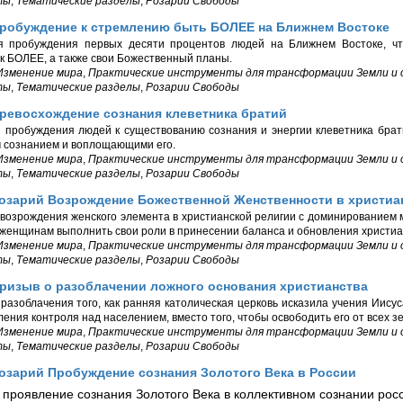
ты
,
Тематические разделы
,
Розарии Свободы
Пробуждение к стремлению быть БОЛЕЕ на Ближнем Востоке
я пробуждения первых десяти процентов людей на Ближнем Востоке, ч
к БОЛЕЕ, а также свои Божественный планы.
Изменение мира
,
Практические инструменты для трансформации Земли и
ты
,
Тематические разделы
,
Розарии Свободы
ревосхождение сознания клеветника братий
 пробуждения людей к существованию сознания и энергии клеветника брат
м сознанием и воплощающими его.
Изменение мира
,
Практические инструменты для трансформации Земли и
ты
,
Тематические разделы
,
Розарии Свободы
Розарий Возрождение Божественной Женственности в христиа
возрождения женского элемента в христианской религии с доминированием 
женщинам выполнить свои роли в принесении баланса и обновления христиа
Изменение мира
,
Практические инструменты для трансформации Земли и
ты
,
Тематические разделы
,
Розарии Свободы
ризыв о разоблачении ложного основания христианства
разоблачения того, как ранняя католическая церковь исказила учения Иису
ления контроля над населением, вместо того, чтобы освободить его от всех з
Изменение мира
,
Практические инструменты для трансформации Земли и
ты
,
Тематические разделы
,
Розарии Свободы
озарий Пробуждение сознания Золотого Века в России
 проявление сознания Золотого Века в коллективном сознании рос