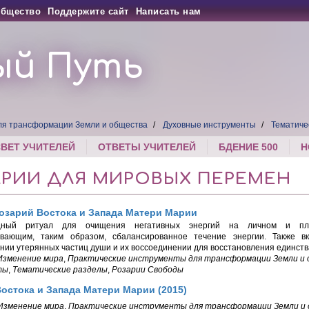
бщество
Поддержите сайт
Написать нам
ый Путь
ля трансформации Земли и общества
Духовные инструменты
Тематиче
СВЕТ УЧИТЕЛЕЙ
ОТВЕТЫ УЧИТЕЛЕЙ
БДЕНИЕ 500
Н
АРИИ ДЛЯ МИРОВЫХ ПЕРЕМЕН
озарий Востока и Запада Матери Марии
ный ритуал для очищения негативных энергий на личном и пла
ивающим, таким образом, сбалансированное течение энергии. Также 
нии утерянных частиц души и их воссоединении для восстановления единств
Изменение мира
,
Практические инструменты для трансформации Земли и
ты
,
Тематические разделы
,
Розарии Свободы
остока и Запада Матери Марии (2015)
Изменение мира
,
Практические инструменты для трансформации Земли и