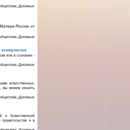
 общества
,
Духовные
Матери-России от
 общества
,
Духовные
т коммунизма
ки или в сознании -
 общества
,
Духовные
ами искусственных,
ть, мы можем решить
 общества
,
Духовные
ий о Божественной
м правительстве и в
 общества
,
Духовные