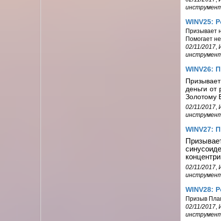
инструмен
WINV25: 
Призывает н
Помогает не
02/11/2017
,
инструмен
WINV26: 
Призывает
деньги от
Золотому В
02/11/2017
,
инструмен
WINV27: 
Призывает
синусоид
концентри
02/11/2017
,
инструмен
WINV28: 
Призыв Плам
02/11/2017
,
инструмен