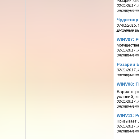
Розарий, сп
02/11/2017
,
инструмен
Чудотвор
07/01/2015
,
Духовные и
WINV07: 
Могуществен
02/11/2017
,
инструмен
Розарий Б
02/11/2017
,
инструмен
WINV08: 
Вариант р
условий, 
02/11/2017
,
инструмен
WINV11: Р
Призывает З
02/11/2017
,
инструмен