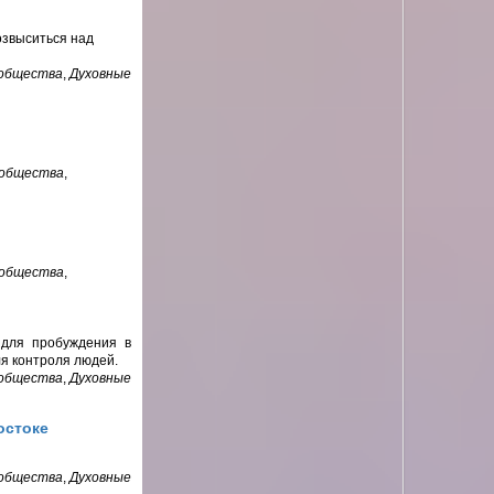
озвыситься над
 общества
,
Духовные
 общества
,
 общества
,
 для пробуждения в
ля контроля людей.
 общества
,
Духовные
остоке
 общества
,
Духовные