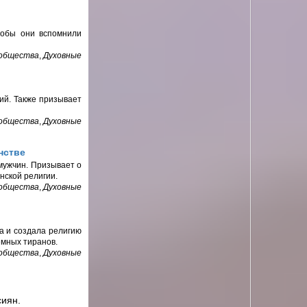
тобы они вспомнили
 общества
,
Духовные
ий. Также призывает
 общества
,
Духовные
нстве
мужчин. Призывает о
нской религии.
 общества
,
Духовные
са и создала религию
емных тиранов.
 общества
,
Духовные
сиян.