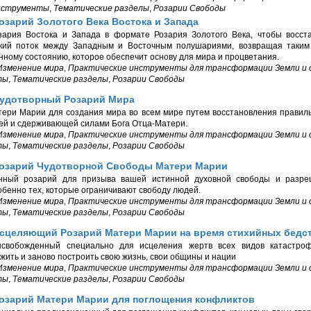
нструменты
,
Тематические разделы
,
Розарии Свободы
озарий Золотого Века Востока и Запада
зария Востока и Запада в формате Розария Золотого Века, чтобы восст
ский поток между Западным и Восточным полушариями, возвращая таким
ному состоянию, которое обеспечит основу для мира и процветания.
Изменение мира
,
Практические инструменты для трансформации Земли и
ты
,
Тематические разделы
,
Розарии Свободы
Чудотворный Розарий Мира
ери Марии для создания мира во всем мире путем восстановления правил
й и сдерживающей силами Бога Отца-Матери.
Изменение мира
,
Практические инструменты для трансформации Земли и
ты
,
Тематические разделы
,
Розарии Свободы
Розарий Чудотворной Свободы Матери Марии
нный розарий для призыва вашей истинной духовной свободы и разре
обенно тех, которые ограничивают свободу людей.
Изменение мира
,
Практические инструменты для трансформации Земли и
ты
,
Тематические разделы
,
Розарии Свободы
Исцеляющий Розарий Матери Марии на время стихийных бедс
ысвобожденный специально для исцеления жертв всех видов катастро
жить и заново построить свою жизнь, свои общины и нации
Изменение мира
,
Практические инструменты для трансформации Земли и
ты
,
Тематические разделы
,
Розарии Свободы
Розарий Матери Марии для поглощения конфликтов