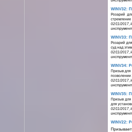
инструмен
WINV32: 
Розарий дл
стремление 
02/11/2017
,
инструмен
WINV33: П
Розарий для
суд над эти
02/11/2017
,
инструмен
WINV34: 
Призыв для 
позволении 
02/11/2017
,
инструмен
WINV35: П
Призыв для 
для установ
02/11/2017
,
инструмен
WINV22: Р
Призывает