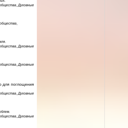
рых.
 общества
,
Духовные
 общества
,
мля.
 общества
,
Духовные
 общества
,
Духовные
го для поглощения
 общества
,
Духовные
облем.
 общества
,
Духовные