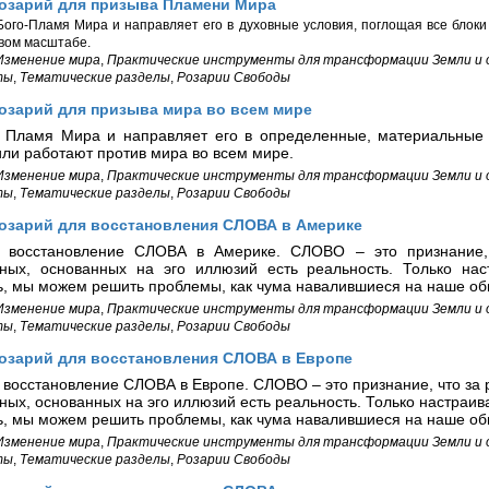
Розарий для призыва Пламени Мира
ого-Пламя Мира и направляет его в духовные условия, поглощая все блоки
вом масштабе.
Изменение мира
,
Практические инструменты для трансформации Земли и
ты
,
Тематические разделы
,
Розарии Свободы
озарий для призыва мира во всем мире
 Пламя Мира и направляет его в определенные, материальные 
или работают против мира во всем мире.
Изменение мира
,
Практические инструменты для трансформации Земли и
ты
,
Тематические разделы
,
Розарии Свободы
Розарий для восстановления СЛОВА в Америке
т восстановление СЛОВА в Америке. СЛОВО – это признание,
нных, основанных на эго иллюзий есть реальность. Только нас
ь, мы можем решить проблемы, как чума навалившиеся на наше об
Изменение мира
,
Практические инструменты для трансформации Земли и
ты
,
Тематические разделы
,
Розарии Свободы
Розарий для восстановления СЛОВА в Европе
 восстановление СЛОВА в Европе. СЛОВО – это признание, что за
ных, основанных на эго иллюзий есть реальность. Только настраива
ь, мы можем решить проблемы, как чума навалившиеся на наше об
Изменение мира
,
Практические инструменты для трансформации Земли и
ты
,
Тематические разделы
,
Розарии Свободы