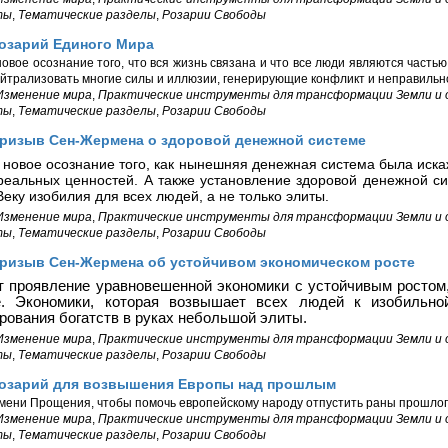
ты
,
Тематические разделы
,
Розарии Свободы
Розарий Единого Мира
овое осознание того, что вся жизнь связана и что все люди являются частью
йтрализовать многие силы и иллюзии, генерирующие конфликт и неправильн
Изменение мира
,
Практические инструменты для трансформации Земли и
ты
,
Тематические разделы
,
Розарии Свободы
Призыв Сен-Жермена о здоровой денежной системе
 новое осознание того, как нынешняя денежная система была иск
 реальных ценностей. А также установление здоровой денежной с
еку изобилия для всех людей, а не только элиты.
Изменение мира
,
Практические инструменты для трансформации Земли и
ты
,
Тематические разделы
,
Розарии Свободы
Призыв Сен-Жермена об устойчивом экономическом росте
 проявление уравновешенной экономики с устойчивым ростом
е. Экономики, которая возвышает всех людей к изобильно
рования богатств в руках небольшой элиты.
Изменение мира
,
Практические инструменты для трансформации Земли и
ты
,
Тематические разделы
,
Розарии Свободы
Розарий для возвышения Европы над прошлым
ени Прощения, чтобы помочь европейскому народу отпустить раны прошлог
Изменение мира
,
Практические инструменты для трансформации Земли и
ты
,
Тематические разделы
,
Розарии Свободы