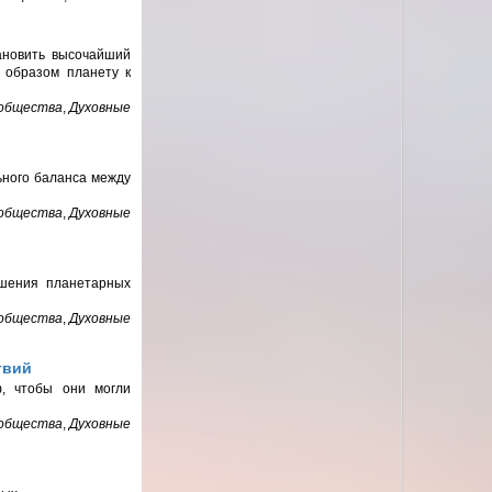
ановить высочайший
 образом планету к
 общества
,
Духовные
ьного баланса между
 общества
,
Духовные
шения планетарных
 общества
,
Духовные
твий
ф, чтобы они могли
 общества
,
Духовные