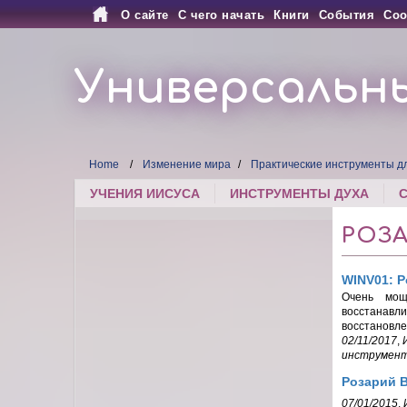
О сайте
С чего начать
Книги
События
Соо
Универсальн
Home
Изменение мира
Практические инструменты д
УЧЕНИЯ ИИСУСА
ИНСТРУМЕНТЫ ДУХА
РОЗ
WINV01: Р
Очень мощ
восстанавл
восстановле
02/11/2017
,
инструмен
Розарий В
07/01/2015
,