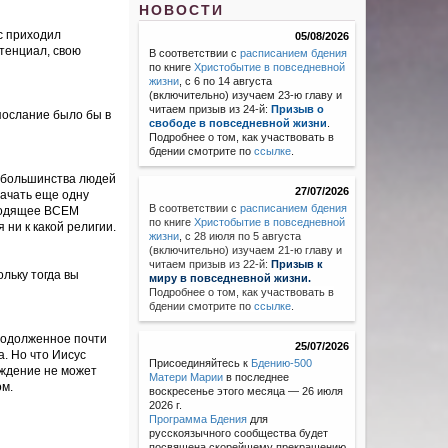
НОВОСТИ
с приходил
05/08/2026
отенциал, свою
В соответствии с
расписанием бдения
по книге
Христобытие в повседневной
жизни
, с 6 по 14 августа
(включительно) изучаем 23-ю главу и
читаем призыв из 24-й:
Призыв о
 послание было бы в
свободе в повседневной жизни
.
Подробнее о том, как участвовать в
бдении смотрите по
ссылке
.
у большинства людей
27/07/2026
начать еще одну
В соответствии с
расписанием бдения
дходящее ВСЕМ
по книге
Христобытие в повседневной
ни к какой религии.
жизни
,
с 28 июля по 5 августа
(включительно) изучаем 21-ю главу и
читаем призыв из 22-й:
Призыв к
ольку тогда вы
миру в повседневной жизни.
Подробнее о том, как участвовать в
бдении смотрите по
ссылке
.
продолженное почти
25/07/2026
а. Но что Иисус
Присоединяйтесь к
Бдению-500
еждение не может
Матери Марии
в последнее
ом.
воскресенье этого месяца — 26 июля
2026 г.
Программа Бдения
для
русскоязычного сообщества будет
посвящена скорейшему прекращению