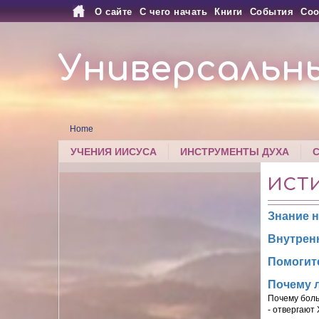
О сайте
С чего начать
Книги
События
Соо
Универсальн
Home
УЧЕНИЯ ИИСУСА
ИНСТРУМЕНТЫ ДУХА
ИСТ
Знание 
Внутрен
Помогит
Почему 
Почему боль
- отвергают