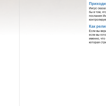
Приходи
Иисус сказа
бы в том, ч
послания Ии
контролиру
Как рели
Если вы вери
если вы гото
именно, что
которая стр