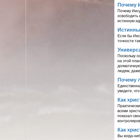
Почему 
Почему Иису
освободить 
истинную ид
Истинны
Если бы Иис
точности так
Универс
Поскольку о
на этой пла
догматичную
людям, даже
Почему 
Единственный
увидите, что
Как хрис
Практически
всеми христи
показал сво
контролирова
Как хрис
Вы когда-ни