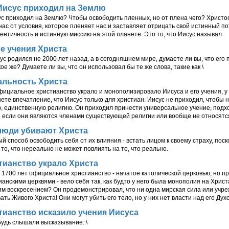
Иисус приходил на Землю
с приходил на Землю? Чтобы освободить пленных, но от плена чего? Христо
нас от условия, которое пленяет нас и заставляет отрицать свой истинный п
ентичность и истинную миссию на этой планете. Это то, что Иисус называл
е учения Христа
ус родился не 2000 лет назад, а в сегодняшнем мире, думаете ли вы, что его
ое же? Думаете ли вы, что он использовал бы те же слова, такие как \
альность Христа
фициальное христианство украло и монополизировало Иисуса и его учения, 
нете впечатление, что Иисус только для христиан. Иисус не приходил, чтобы 
, единственную религию. Он приходил принести универсальное учение, по
 если они являются членами существующей религии или вообще не относятся 
люди убивают Христа
 способ освободить себя от их влияния - встать лицом к своему страху, поск
 то, что нереально не может повлиять на то, что реально.
тианство украло Христа
 1700 лет официальное христианство - начатое католической церковью, но 
анскими церквями - вело себя так, как будто у него была монополия на Христ
им воскресением? Он продемонстрировал, что ни одна мирская сила или учр
ть Живого Христа! Они могут убить его тело, но у них нет власти над его Дух
тианство исказило учения Иисуса
будь слышали высказывание: \