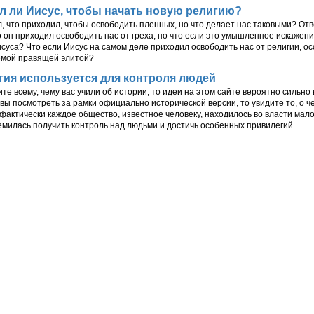
л ли Иисус, чтобы начать новую религию?
л, что приходил, чтобы освободить пленных, но что делает нас таковыми? От
то он приходил освободить нас от греха, но что если это умышленное искажен
суса? Что если Иисус на самом деле приходил освободить нас от религии, ос
емой правящей элитой?
гия используется для контроля людей
те всему, чему вас учили об истории, то идеи на этом сайте вероятно сильно 
вы посмотреть за рамки официально исторической версии, то увидите то, о че
 фактически каждое общество, известное человеку, находилось во власти мал
емилась получить контроль над людьми и достичь особенных привилегий.