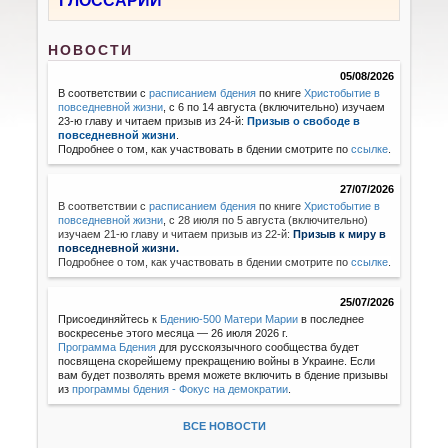
ГЛОССАРИЙ
НОВОСТИ
05/08/2026
В соответствии с
расписанием бдения
по книге
Христобытие в
повседневной жизни
, с 6 по 14 августа (включительно) изучаем
23-ю главу и читаем призыв из 24-й:
Призыв о свободе в
повседневной жизни
.
Подробнее о том, как участвовать в бдении смотрите по
ссылке
.
27/07/2026
В соответствии с
расписанием бдения
по книге
Христобытие в
повседневной жизни
,
с 28 июля по 5 августа (включительно)
изучаем 21-ю главу и читаем призыв из 22-й:
Призыв к миру в
повседневной жизни.
Подробнее о том, как участвовать в бдении смотрите по
ссылке
.
25/07/2026
Присоединяйтесь к
Бдению-500 Матери Марии
в последнее
воскресенье этого месяца — 26 июля 2026 г.
Программа Бдения
для русскоязычного сообщества будет
посвящена скорейшему прекращению войны в Украине. Если
вам будет позволять время можете включить в бдение призывы
из
программы бдения - Фокус на демократии
.
ВСЕ НОВОСТИ