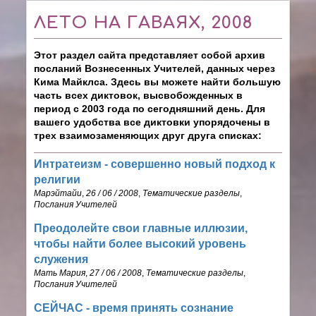
ЛЕТО НА ГАВАЯХ, 2008
Этот раздел сайта представляет собой архив
посланий Вознесенных Учителей, данных через
Кима Майклса. Здесь вы можете найти б
о
льшую
часть всех диктовок, высвобожденных в
период с 2003 года по сегодняшний день. Для
вашего удобства все диктовки упорядочены в
трех взаимозаменяющих друг друга списках:
Интратеизм - совершенно новый подход к
религии
Марэйтайи
,
26 / 06 / 2008
,
Тематические разделы
,
Послания Учителей
Преодолейте свои главные иллюзии,
чтобы найти более высокий уровень
служения
Мать Мария
,
27 / 06 / 2008
,
Тематические разделы
,
Послания Учителей
СЕЙЧАС - время принять сознание