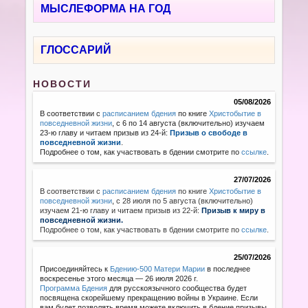
МЫСЛЕФОРМА НА ГОД
ГЛОССАРИЙ
НОВОСТИ
05/08/2026
В соответствии с
расписанием бдения
по книге
Христобытие в
повседневной жизни
, с 6 по 14 августа (включительно) изучаем
23-ю главу и читаем призыв из 24-й:
Призыв о свободе в
повседневной жизни
.
Подробнее о том, как участвовать в бдении смотрите по
ссылке
.
27/07/2026
В соответствии с
расписанием бдения
по книге
Христобытие в
повседневной жизни
,
с 28 июля по 5 августа (включительно)
изучаем 21-ю главу и читаем призыв из 22-й:
Призыв к миру в
повседневной жизни.
Подробнее о том, как участвовать в бдении смотрите по
ссылке
.
25/07/2026
Присоединяйтесь к
Бдению-500 Матери Марии
в последнее
воскресенье этого месяца — 26 июля 2026 г.
Программа Бдения
для русскоязычного сообщества будет
посвящена скорейшему прекращению войны в Украине. Если
вам будет позволять время можете включить в бдение призывы