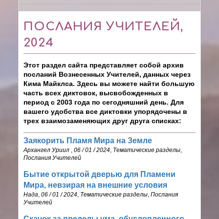
ПОСЛАНИЯ УЧИТЕЛЕЙ,
2024
Этот раздел сайта представляет собой архив
посланий Вознесенных Учителей, данных через
Кима Майклса. Здесь вы можете найти б
о
льшую
часть всех диктовок, высвобожденных в
период с 2003 года по сегодняшний день. Для
вашего удобства все диктовки упорядочены в
трех взаимозаменяющих друг друга списках:
Заякорить Пламя Мира на Земле
Архангел Уриил
,
06 / 01 / 2024
,
Тематические разделы
,
Послания Учителей
Бытие открытой дверью для Пламени
Мира, невзирая на внешние условия
Нада
,
06 / 01 / 2024
,
Тематические разделы
,
Послания
Учителей
Скачок за пределы ума, обусловленного