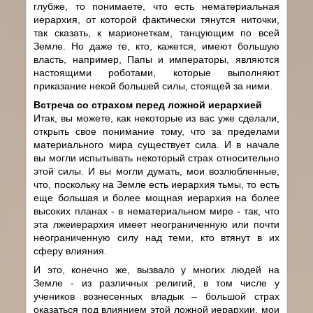
глубже, то понимаете, что есть нематериальная
иерархия, от которой фактически тянутся ниточки,
так сказать, к марионеткам, танцующим по всей
Земле. Но даже те, кто, кажется, имеют большую
власть, например, Папы и императоры, являются
настоящими роботами, которые выполняют
приказание некой большей силы, стоящей за ними.
Встреча со страхом перед ложной иерархией
Итак, вы можете, как некоторые из вас уже сделали,
открыть свое понимание тому, что за пределами
материального мира существует сила. И в начале
вы могли испытывать некоторый страх относительно
этой силы. И вы могли думать, мои возлюбленные,
что, поскольку на Земле есть иерархия тьмы, то есть
еще б
о
льшая и более мощная иерархия на более
высоких планах - в нематериальном мире - так, что
эта лжеиерархия имеет неограниченную или почти
неограниченную силу над теми, кто втянут в их
сферу влияния.
И это, конечно же, вызвало у многих людей на
Земле - из различных религий, в том числе у
учеников вознесенных владык – большой страх
оказаться под влиянием этой ложной иерархии, мои