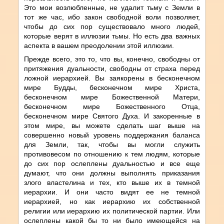
Это мои возлюбленные, не удалит тьму с Земли в
тот же час, ибо закон свободной воли позволяет,
чтобы до сих пор существовало много людей,
которые верят в иллюзии тьмы. Но есть два важных
аспекта в вашем преодолении этой иллюзии.
Прежде всего, это то, что вы, конечно, свободны от
притяжения дуальности, свободны от страха перед
ложной иерархией. Вы заякорены в бесконечном
мире Будды, бесконечном мире Христа,
бесконечном мире Божественной Матери,
бесконечном мире Божественного Отца,
бесконечном мире Святого Духа. И закоренные в
этом мире, вы можете сделать шаг выше на
совершенно новый уровень поддержания баланса
для Земли, так, чтобы вы могли служить
противовесом по отношению к тем людям, которые
до сих пор ослеплены дуальностью и все еще
думают, что они должны выполнять приказания
злого властелина и тех, кто выше их в темной
иерархии. И они часто видят ее не темной
иерархией, но как иерархию их собственной
религии или иерархию их политической партии. Или
ослеплены какой бы то ни было имеющейся на