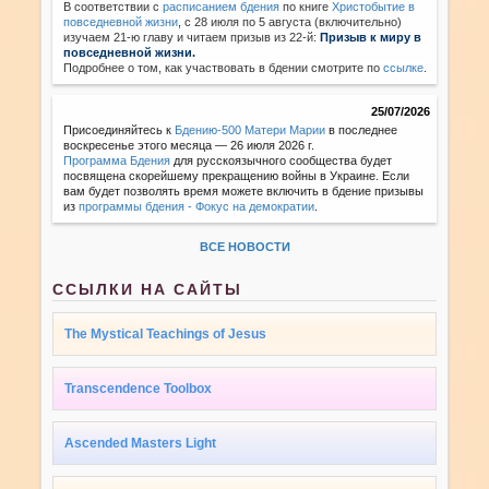
В соответствии с
расписанием бдения
по книге
Христобытие в
повседневной жизни
,
с 28 июля по 5 августа (включительно)
изучаем 21-ю главу и читаем призыв из 22-й:
Призыв к миру в
повседневной жизни.
Подробнее о том, как участвовать в бдении смотрите по
ссылке
.
25/07/2026
Присоединяйтесь к
Бдению-500 Матери Марии
в последнее
воскресенье этого месяца — 26 июля 2026 г.
Программа Бдения
для русскоязычного сообщества будет
посвящена скорейшему прекращению войны в Украине. Если
вам будет позволять время можете включить в бдение призывы
из
программы бдения - Фокус на демократии
.
ВСЕ НОВОСТИ
ССЫЛКИ НА САЙТЫ
The Mystical Teachings of Jesus
Transcendence Toolbox
Ascended Masters Light