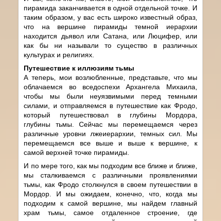
пирамида заканчивается в одной отдельной точке. И
таким образом, у вас есть широко известный образ,
что на вершине пирамиды темной иерархии
находится дьявол или Сатана, или Люцифер, или
как бы ни называли то существо в различных
культурах и религиях.
Путешествие к иллюзиям тьмы
А теперь, мои возлюбленные, представьте, что мы
облачаемся во вседоспехи Архангела Михаила,
чтобы мы были неуязвимыми перед темными
силами, и отправляемся в путешествие как Фродо,
который путешествовал в глубины Мордора,
глубины тьмы. Сейчас мы перемещаемся через
различные уровни лжеиерархии, темных сил. Мы
перемещаемся все выше и выше к вершине, к
самой верхней точке пирамиды.
И по мере того, как мы подходим все ближе и ближе,
мы сталкиваемся с различными проявлениями
тьмы, как Фродо столкнулся в своем путешествии в
Мордор. И мы ожидаем, конечно, что, когда мы
подходим к самой вершине, мы найдем главный
храм тьмы, самое отдаленное строение, где