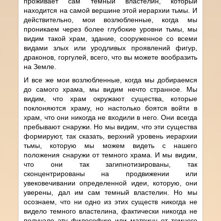
проживает сам темный властелин, который
находится на самой вершине этой иерархии тьмы. И
действительно, мои возлюбленные, когда мы
проникаем через более глубокие уровни тьмы, мы
видим такой храм, здание, сооруженное со всеми
видами злых или уродливых проявлений фигур,
драконов, горгулей, всего, что вы можете вообразить
на Земле.
И все же мои возлюбленные, когда мы добираемся
до самого храма, мы видим нечто странное. Мы
видим, что храм окружают существа, которые
поклоняются храму, но настолько боятся войти в
храм, что они никогда не входили в него. Они всегда
пребывают снаружи. Но мы видим, что эти существа
формируют, так сказать, верхний уровень иерархии
тьмы, которую мы можем видеть с нашего
положения снаружи от темного храма. И мы видим,
что они так загипнотизированы, так
сконцентрированы на продвижении или
увековечивании определенной идеи, которую, они
уверены, дал им сам темный властелин. Но мы
осознаем, что ни одно из этих существ никогда не
видело темного властелина, фактически никогда не
получало эту философию или матрицу от темного