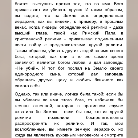
боятся выступить против тех, кто во имя Бога
приказывает им убивать других. И таким образом,
вы видите, что на Земле есть определенная
иерархия, как вы видели, к примеру, в прошлых
веках, когда лидеры определенной религии - даже
высший глава, такой как Римский Папа в
христианской религии – приказывал подчиненным
вести войну с представителями другой религии.
Таким образом, убивать других людей во имя своего
бога, который, как они в то же самое время
заявляют, является богом любви, и дал заповедь:
«Не убий». И тот бог послал на Землю своего
единородного сына, который дал заповедь
обращать другую щеку и любить ближнего как
самого себя.
Однако, так или иначе, логика была такой: если бы
вы убивали во имя этого бога, то избежали бы
геенны огненной, которая в противном случае
охватила бы Землю – если бы тем, кто из другой
религии позволили беспрепятственно
распространять их религию. И так, мои
возлюбленные, вы имеете земную иерархию, но
когда вы являетесь духовным человеком и смотрите