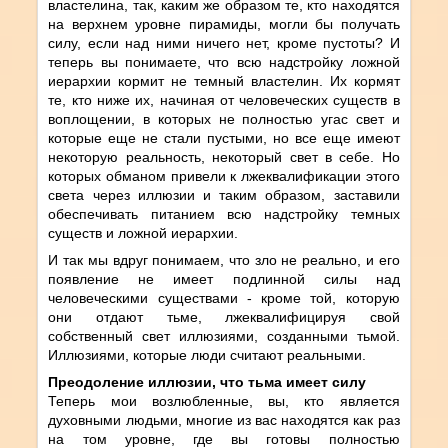
властелина, так, каким же образом те, кто находятся
на верхнем уровне пирамиды, могли бы получать
силу, если над ними ничего нет, кроме пустоты? И
теперь вы понимаете, что всю надстройку ложной
иерархии кормит не темный властелин. Их кормят
те, кто ниже их, начиная от человеческих существ в
воплощении, в которых не полностью угас свет и
которые еще не стали пустыми, но все еще имеют
некоторую реальность, некоторый свет в себе. Но
которых обманом привели к лжеквалификации этого
света через иллюзии и таким образом, заставили
обеспечивать питанием всю надстройку темных
существ и ложной иерархии.
И так мы вдруг понимаем, что зло не реально, и его
появление не имеет подлинной силы над
человеческими существами - кроме той, которую
они отдают тьме, лжеквалифицируя свой
собственный свет иллюзиями, созданными тьмой.
Иллюзиями, которые люди считают реальными.
Преодоление иллюзии, что тьма имеет силу
Теперь мои возлюбленные, вы, кто является
духовными людьми, многие из вас находятся как раз
на том уровне, где вы готовы полностью