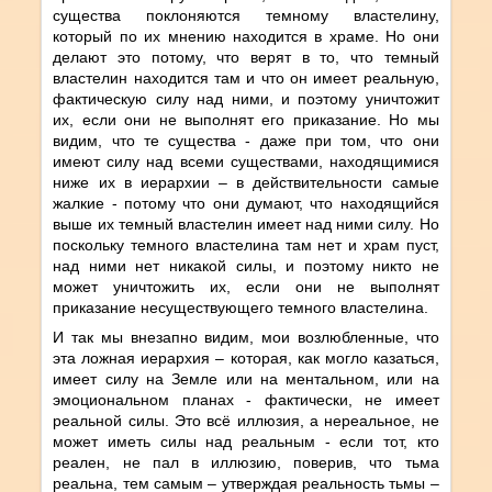
существа поклоняются темному властелину,
который по их мнению находится в храме. Но они
делают это потому, что верят в то, что темный
властелин находится там и что он имеет реальную,
фактическую силу над ними, и поэтому уничтожит
их, если они не выполнят его приказание. Но мы
видим, что те существа - даже при том, что они
имеют силу над всеми существами, находящимися
ниже их в иерархии – в действительности самые
жалкие - потому что они думают, что находящийся
выше их темный властелин имеет над ними силу. Но
поскольку темного властелина там нет и храм пуст,
над ними нет никакой силы, и поэтому никто не
может уничтожить их, если они не выполнят
приказание несуществующего темного властелина.
И так мы внезапно видим, мои возлюбленные, что
эта ложная иерархия – которая, как могло казаться,
имеет силу на Земле или на ментальном, или на
эмоциональном планах - фактически, не имеет
реальной силы. Это всё иллюзия, а нереальное, не
может иметь силы над реальным - если тот, кто
реален, не пал в иллюзию, поверив, что тьма
реальна, тем самым – утверждая реальность тьмы –