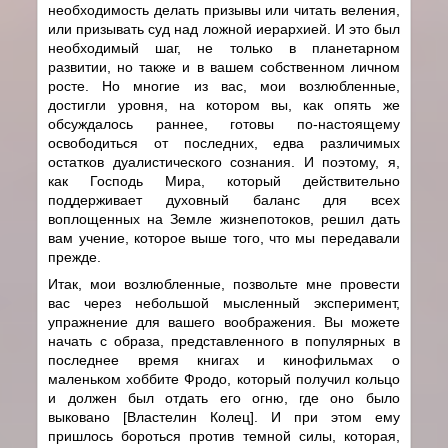
необходимость делать призывы или читать веления,
или призывать суд над ложной иерархией. И это был
необходимый шаг, не только в планетарном
развитии, но также и в вашем собственном личном
росте. Но многие из вас, мои возлюбленные,
достигли уровня, на котором вы, как опять же
обсуждалось раннее, готовы по-настоящему
освободиться от последних, едва различимых
остатков дуалистического сознания. И поэтому, я,
как Господь Мира, который действительно
поддерживает духовный баланс для всех
воплощенных на Земле жизнепотоков, решил дать
вам учение, которое выше того, что мы передавали
прежде.
Итак, мои возлюбленные, позвольте мне провести
вас через небольшой мысленный эксперимент,
упражнение для вашего воображения. Вы можете
начать с образа, представленного в популярных в
последнее время книгах и кинофильмах о
маленьком хоббите Фродо, который получил кольцо
и должен был отдать его огню, где оно было
выковано [Властелин Колец]. И при этом ему
пришлось бороться против темной силы, которая,