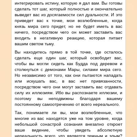
интегрировать истину, которую я дал вам. Вы готовы
сделать тот шаг, который полностью и окончательно
выведет вас из досягаемости сил дуальности. И это
приведет вас к точке, мои возлюбленные, когда
князь мира сего придет, но не будет иметь в вас
ничего, посредством чего он может заставить вас
входить в негативную реакцию, которая питает
вашим светом тьму.
Вы находитесь прямо в той точке, где осталось
сделать еще один шаг, который освободит вас,
чтобы вы могли сидеть как Будда под деревом и
столкнуться с демонами Мары, силами мира сего.
Но независимо от того, как они пытаются нападать
или искушать вас, в вас нет привязанности,
посредством чего они могут заставить вас отдавать
силу их иллюзиям. Ибо вы распознаете иллюзии, и
поэтому вы неподвижны благодаря вашему
постоянному самоотречению от всего нереального.
Так, понимаете ли вы, мои возлюбленные, что
многие из вас находятся уже на том уровне, когда
небольшой сонастрой сознания внезапно откроет
ваше видение, чтобы увидеть абсолютную
нереальность всего, что является темным и злым?