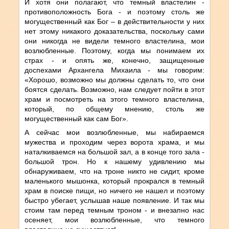
И хотя они полагают, что темный властелин -
противоположность Бога - и поэтому столь же
могущественный как Бог – в действительности у них
нет этому никакого доказательства, поскольку сами
они никогда не видели темного властелина, мои
возлюбленные. Поэтому, когда мы понимаем их
страх - и опять же, конечно, защищенные
доспехами Архангела Михаила - мы говорим:
«Хорошо, возможно мы должны сделать то, что они
боятся сделать. Возможно, нам следует пойти в этот
храм и посмотреть на этого темного властелина,
который, по общему мнению, столь же
могущественный как сам Бог».
А сейчас мои возлюбленные, мы набираемся
мужества и проходим через ворота храма, и мы
наталкиваемся на большой зал, а в конце того зала -
большой трон. Но к нашему удивлению мы
обнаруживаем, что на троне никто не сидит, кроме
маленького мышонка, который прокрался в темный
храм в поиске пищи, но ничего не нашел и поэтому
быстро убегает, услышав наше появление. И так мы
стоим там перед темным троном - и внезапно нас
осеняет, мои возлюбленные, что темного