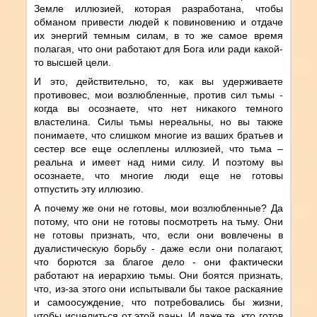
Земле иллюзией, которая разработана, чтобы
обманом привести людей к повиновению и отдаче
их энергий темным силам, в то же самое время
полагая, что они работают для Бога или ради какой-
то высшей цели.
И это, действительно, то, как вы удерживаете
противовес, мои возлюбленные, против сил тьмы -
когда вы осознаете, что нет никакого темного
властелина. Силы тьмы нереальны, но вы также
понимаете, что слишком многие из ваших братьев и
сестер все еще ослеплены иллюзией, что тьма –
реальна и имеет над ними силу. И поэтому вы
осознаете, что многие люди еще не готовы
отпустить эту иллюзию.
А почему же они не готовы, мои возлюбленные? Да
потому, что они не готовы посмотреть на тьму. Они
не готовы признать, что, если они вовлечены в
дуалистическую борьбу - даже если они полагают,
что борются за благое дело - они фактически
работают на иерархию тьмы. Они боятся признать,
что, из-за этого они испытывали бы такое раскаяние
и самоосуждение, что потребовались бы жизни,
чтобы исцелиться от этой раны. И даже те, кто готов