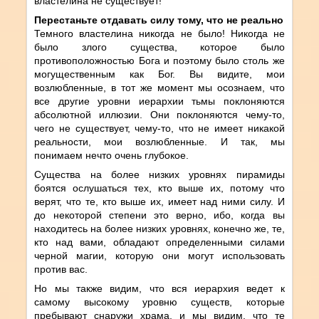
властелина не существует!
Перестаньте отдавать силу тому, что не реально
Темного властелина никогда не было! Никогда не
было злого существа, которое было
противоположностью Бога и поэтому было столь же
могущественным как Бог. Вы видите, мои
возлюбленные, в тот же момент мы осознаем, что
все другие уровни иерархии тьмы поклоняются
абсолютной иллюзии. Они поклоняются чему-то,
чего не существует, чему-то, что не имеет никакой
реальности, мои возлюбленные. И так, мы
понимаем нечто очень глубокое.
Существа на более низких уровнях пирамиды
боятся ослушаться тех, кто выше их, потому что
верят, что те, кто выше их, имеет над ними силу. И
до некоторой степени это верно, ибо, когда вы
находитесь на более низких уровнях, конечно же, те,
кто над вами, обладают определенными силами
черной магии, которую они могут использовать
против вас.
Но мы также видим, что вся иерархия ведет к
самому высокому уровню существ, которые
пребывают снаружи храма, и мы видим, что те