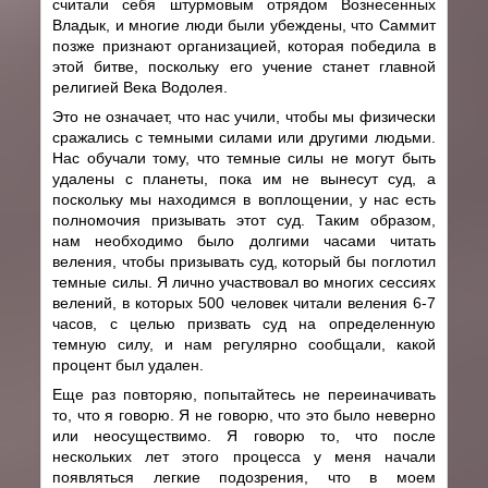
считали себя штурмовым отрядом Вознесенных
Владык, и многие люди были убеждены, что Саммит
позже признают организацией, которая победила в
этой битве, поскольку его учение станет главной
религией Века Водолея.
Это не означает, что нас учили, чтобы мы физически
сражались с темными силами или другими людьми.
Нас обучали тому, что темные силы не могут быть
удалены с планеты, пока им не вынесут суд, а
поскольку мы находимся в воплощении, у нас есть
полномочия призывать этот суд. Таким образом,
нам необходимо было долгими часами читать
веления, чтобы призывать суд, который бы поглотил
темные силы. Я лично участвовал во многих сессиях
велений, в которых 500 человек читали веления 6-7
часов, с целью призвать суд на определенную
темную силу, и нам регулярно сообщали, какой
процент был удален.
Еще раз повторяю, попытайтесь не переиначивать
то, что я говорю. Я не говорю, что это было неверно
или неосуществимо. Я говорю то, что после
нескольких лет этого процесса у меня начали
появляться легкие подозрения, что в моем