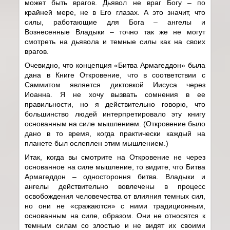
может быть врагов. Дьявол не враг Богу – по
крайней мере, не в Его глазах. А это значит, что
силы, работающие для Бога – ангелы и
Вознесенные Владыки – точно так же не могут
смотреть на дьявола и темные силы как на своих
врагов.
Очевидно, что концепция «Битва Армагеддон» была
дана в Книге Откровение, что в соответствии с
Саммитом является диктовкой Иисуса через
Иоанна. Я не хочу вызвать сомнения в ее
правильности, но я действительно говорю, что
большинство людей интерпретировало эту книгу
основанным на силе мышлением. (Откровение было
дано в то время, когда практически каждый на
планете был ослеплен этим мышлением.)
Итак, когда вы смотрите на Откровение не через
основанное на силе мышление, то видите, что Битва
Армагеддон – одностороння битва. Владыки и
ангелы действительно вовлечены в процесс
освобождения человечества от влияния темных сил,
но они не «сражаются» с ними традиционным,
основанным на силе, образом. Они не относятся к
темным силам со злостью и не видят их своими