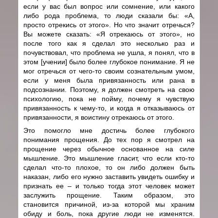
если у вас был вопрос или сомнение, или какого
либо рода проблема, то люди сказали бы: «А,
просто отрекись от этого». Но что значит отречься?
Вы можете сказать: «Я отрекаюсь от этого», но
после того как я сделал это несколько раз и
почувствовал, что проблема не ушла, я понял, что в
этом [учении] было более глубокое понимание. Я не
мог отречься от чего-то своим сознательным умом,
если у меня была привязанность или рана в
подсознании. Поэтому, я должен смотреть на свою
психологию, пока не пойму, почему я чувствую
привязанность к чему-то, и когда я отказываюсь от
привязанности, я воистину отрекаюсь от этого.
Это помогло мне достичь более глубокого
понимания прощения. До тех пор я смотрел на
прощение через обычное основанное на силе
мышление. Это мышление гласит, что если кто-то
сделал что-то плохое, то он либо должен быть
наказан, либо его нужно заставить увидеть ошибку и
признать ее – и только тогда этот человек может
заслужить прощение. Таким образом, это
становится причиной, из-за которой мы храним
обиду и боль, пока другие люди не изменятся.