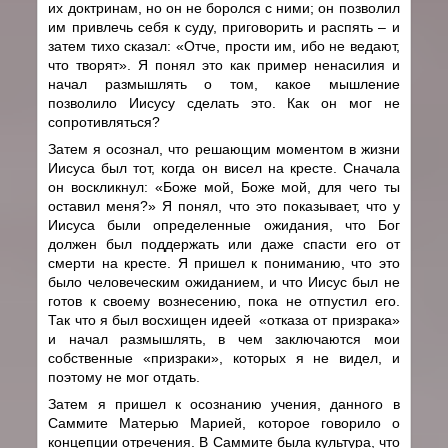
их доктринам, но он не боролся с ними; он позволил
им привлечь себя к суду, приговорить и распять – и
затем тихо сказал: «Отче, прости им, ибо не ведают,
что творят». Я понял это как пример ненасилия и
начал размышлять о том, какое мышление
позволило Иисусу сделать это. Как он мог не
сопротивляться?
Затем я осознал, что решающим моментом в жизни
Иисуса был тот, когда он висел на кресте. Сначала
он воскликнул: «Боже мой, Боже мой, для чего ты
оставил меня?» Я понял, что это показывает, что у
Иисуса были определенные ожидания, что Бог
должен был поддержать или даже спасти его от
смерти на кресте. Я пришел к пониманию, что это
было человеческим ожиданием, и что Иисус был не
готов к своему вознесению, пока не отпустил его.
Так что я был восхищен идеей «отказа от призрака»
и начал размышлять, в чем заключаются мои
собственные «призраки», которых я не видел, и
поэтому не мог отдать.
Затем я пришел к осознанию учения, данного в
Саммите Матерью Марией, которое говорило о
концепции отречения. В Саммите была культура, что