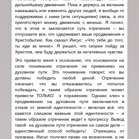
дальнейшему движению. Пока я держусь за желание
наказывать или изменять других людей, я вообще-то
поддерживаю с ними (или ситуациями) связь, а это
препятствует моему движению с жизнью. Я понял,
что в этом и заключается суть отречения – вы
отпускаете все, что сдерживает ваше продвижение к
Христобытию. Как сказал Иисус: «Что тебе до того,
ты иди за мною». Я решил, что скорее пойду за
Христом, чем буду держаться за негативные чувства.
Это привело меня к осознанию, что основанное на
силе понимание отречения не применимо на
духовном пути. Это понимание говорит, что вы
должны победить любой ценой. Отречение
означает, что вы отказываетесь от попыток
побеждать, и таким образом отречение может
привести ТОЛЬКО к поражению. Однако ключ к
продвижению на духовном пути заключается в
отказе от земной идентичности – включая всё, что
кажется слишком важным этой идентичности – и
таким образом отречение ведет к прогрессу. Вывод
такой: на духовном пути отречение на самом деле –
единственный способ победить! Отрекшись от
призрака, Иисус получил право на вознесение, а не