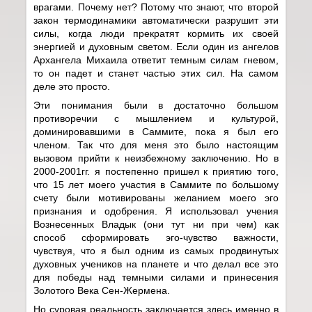
врагами. Почему нет? Потому что знают, что второй
закон термодинамики автоматически разрушит эти
силы, когда люди прекратят кормить их своей
энергией и духовным светом. Если один из ангелов
Архангела Михаила ответит темным силам гневом,
то он падет и станет частью этих сил. На самом
деле это просто.
Эти понимания были в достаточно большом
противоречии с мышлением и культурой,
доминировавшими в Саммите, пока я был его
членом. Так что для меня это было настоящим
вызовом прийти к неизбежному заключению. Но в
2000-2001гг. я постепенно пришел к приятию того,
что 15 лет моего участия в Саммите по большому
счету были мотивированы желанием моего эго
признания и одобрения. Я использовал учения
Вознесенных Владык (они тут ни при чем) как
способ сформировать эго-чувство важности,
чувствуя, что я был одним из самых продвинутых
духовных учеников на планете и что делал все это
для победы над темными силами и принесения
Золотого Века Сен-Жермена.
Но суровая реальность заключается здесь именно в