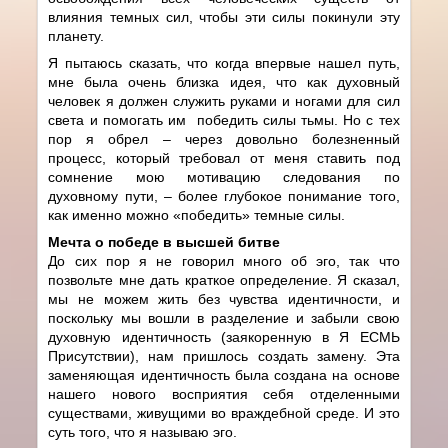
влияния темных сил, чтобы эти силы покинули эту
планету.
Я пытаюсь сказать, что когда впервые нашел путь,
мне была очень близка идея, что как духовный
человек я должен служить руками и ногами для сил
света и помогать им победить силы тьмы. Но с тех
пор я обрел – через довольно болезненный
процесс, который требовал от меня ставить под
сомнение мою мотивацию следования по
духовному пути, – более глубокое понимание того,
как именно можно «победить» темные силы.
Мечта о победе в высшей битве
До сих пор я не говорил много об эго, так что
позвольте мне дать краткое определение. Я сказал,
мы не можем жить без чувства идентичности, и
поскольку мы вошли в разделение и забыли свою
духовную идентичность (заякоренную в Я ЕСМЬ
Присутствии), нам пришлось создать замену. Эта
заменяющая идентичность была создана на основе
нашего нового восприятия себя отделенными
существами, живущими во враждебной среде. И это
суть того, что я называю эго.