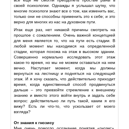
своей психологии. Однажды я услышал шутку, что
многие психологи знают все о том, как изменить вас,
только они не способны применить это к себе; и это
верно для многих из нас на духовном пути.
Итак еще раз, нет никакой причины смотреть на
прошлое с сожалением. Очень важной концепцией
для меня является то, что на пути есть стадии. В
любой момент мы находимся на определенной
стадии, которая похожа на этаж в высоком здании.
Совершенно нормально исследовать этот этаж
какое-то время, но мы не можем оставаться на нем
вечно. Наступает момент, когда мы должны
вернуться на лестницу и подняться на следующий
этаж. И я хочу сказать, что действительно приходит
время, когда единственный способ продвинуться
дальше – это превзойти стремление к внешнему
знанию и вместо этого войти внутрь и задать себе
вопрос: действительно ли путь такой, каким я его
вижу? Есть ли что-то, что ускользает от моего
взгляда?
От знания к гнозису
Мне очень помогло осознание понятия «гнозис».