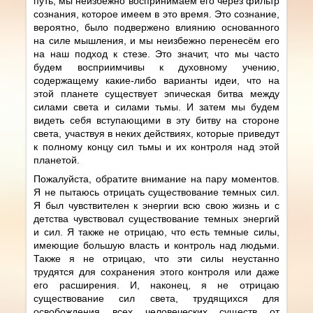
путь, мы неизбежно воспринимаем его через фильтр
сознания, которое имеем в это время. Это сознание,
вероятно, было подвержено влиянию основанного
на силе мышления, и мы неизбежно перенесём его
на наш подход к стезе. Это значит, что мы часто
будем восприимчивы к духовному учению,
содержащему какие-либо варианты идеи, что на
этой планете существует эпическая битва между
силами света и силами тьмы. И затем мы будем
видеть себя вступающими в эту битву на стороне
света, участвуя в неких действиях, которые приведут
к полному концу сил тьмы и их контроля над этой
планетой.
Пожалуйста, обратите внимание на пару моментов.
Я не пытаюсь отрицать существование темных сил.
Я был чувствителен к энергии всю свою жизнь и с
детства чувствовал существование темных энергий
и сил. Я также не отрицаю, что есть темные силы,
имеющие большую власть и контроль над людьми.
Также я не отрицаю, что эти силы неустанно
трудятся для сохранения этого контроля или даже
его расширения. И, наконец, я не отрицаю
существование сил света, трудящихся для
освобождения всех человеческих существ от