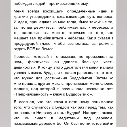
побеждая людей, противостоящих ему.
Меня всегда восхищали определенные идеи и
краткие утверждения, охватывающие суть вопроса.
И идея, пришедшая ко мне тогда, была такой: не то,
за что вы держитесь, приближает вас к небесам, а
то, насколько вы можете отречься от того, что
мешает вам приблизиться к небесам. Как я сказал в
предыдущей главе, чтобы вознестись, вы должны
отдать ВСЕ на Земле.
Процесс, который я описываю, не произошел за
ночь, фактически он длился большую часть
девяностых. К концу этого десятилетия меня начала
увлекать жизнь Будды, и я начал размышлять о том,
что нужно для достижения Буддобытия. Затем ко
мне пришла другая мысль, пронзившая меня словно
молния, над которой я размышлял несколько лет.
«Непривязанность – ключ к Буддобытию».
Я осознал, что это ключ к истинному пониманию
того, что случилось с Буддой как раз перед тем, как
он вошел в Нирвану и стал Буддой. История такова,
что он сидел в медитации под деревом,
называемым деревом Бо. Он был почти готов войти