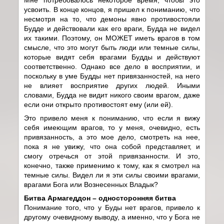
усвоить. В конце концов, я пришел к пониманию, что
несмотря на то, что демоны явно противостояли
Будде и действовали как его враги, Будда не видел
их такими. Поэтому, он МОЖЕТ иметь врагов в том
смысле, что это могут быть люди или темные силы,
которые видят себя врагами Будды и действуют
соответственно. Однако все дело в восприятии, и
поскольку в уме Будды нет привязанностей, на него
не влияет восприятие других людей. Иными
словами, Будда не видит никого своим врагом, даже
если они открыто противостоят ему (или ей).
Это привело меня к пониманию, что если я вижу
себя имеющим врагов, то у меня, очевидно, есть
привязанность, а это мое дело, смотреть на нее,
пока я не увижу, что она собой представляет, и
смогу отречься от этой привязанности. И это,
конечно, также применимо к тому, как я смотрел на
темные силы. Видел ли я эти силы своими врагами,
врагами Бога или Вознесенных Владык?
Битва Армагеддон – односторонняя битва
Понимание того, что у Буды нет врагов, привело к
другому очевидному выводу, а именно, что у Бога не