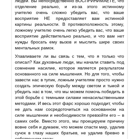
людей. Вы непосредственно ВОСПРИНИМАЕТЕ, что
отделение реально, и из-за этого истинному
учителю очень сложно убедить вас, что ваше
восприятие НЕ предоставляет вам истинной
картины реальности. В противоположность этому,
ложному учителю очень легко убедить вас, что ваше
восприятие действительно реально, и что вам нет
нужды бросать ему вызов и мыслить шире своих
ментальных рамок.
Улавливаете ли вы связь с тем, что я только что
описал? Как духовные люди, мы начали ставить под
сомнение насилие, которое является результатом
основанного на силе мышления. Но для того, чтобы
завести нас в тупик, ложным учителям просто нужно
создать эпическую борьбу между светом и тьмой и
убедить нас в том, что мы можем помочь победить в
этой борьбе с темными силами ненасильственными
методами. И весь этот фарс хорошо подходит, чтобы
не дать нам сосредоточиться на основанном на
силе мышлении и необходимости превзойти его – в
самих себе. Вместо этого, мы проецируем причину
вовне себя и думаем, что можем спасти мир, удалив
сучок в глазу наших братьев, не удалив бревно в
собственном глазу.