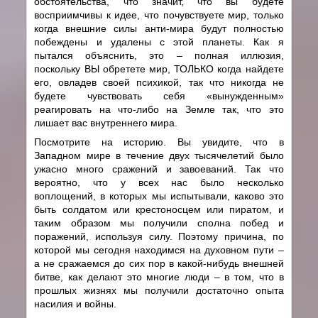
обстоятельства, что значит, что вы будете
восприимчивы к идее, что почувствуете мир, только
когда внешние силы анти-мира будут полностью
побеждены и удалены с этой планеты. Как я
пытался объяснить, это – полная иллюзия,
поскольку ВЫ обретете мир, ТОЛЬКО когда найдете
его, овладев своей психикой, так что никогда не
будете чувствовать себя «вынужденным»
реагировать на что-либо на Земле так, что это
лишает вас внутреннего мира.
Посмотрите на историю. Вы увидите, что в
Западном мире в течение двух тысячелетий было
ужасно много сражений и завоеваний. Так что
вероятно, что у всех нас было несколько
воплощений, в которых мы испытывали, каково это
быть солдатом или крестоносцем или пиратом, и
таким образом мы получили сполна побед и
поражений, используя силу. Поэтому причина, по
которой мы сегодня находимся на духовном пути –
а не сражаемся до сих пор в какой-нибудь внешней
битве, как делают это многие люди – в том, что в
прошлых жизнях мы получили достаточно опыта
насилия и войны.