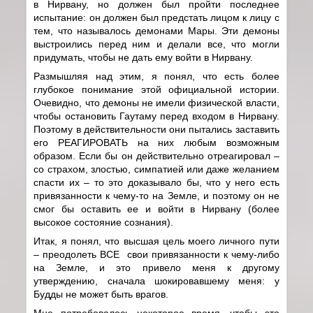
в Нирвану, но должен был пройти последнее
испытание: он должен был предстать лицом к лицу с
тем, что называлось демонами Мары. Эти демоны
выстроились перед ним и делали все, что могли
придумать, чтобы не дать ему войти в Нирвану.
Размышляя над этим, я понял, что есть более
глубокое понимание этой официальной истории.
Очевидно, что демоны не имели физической власти,
чтобы остановить Гаутаму перед входом в Нирвану.
Поэтому в действительности они пытались заставить
его РЕАГИРОВАТЬ на них любым возможным
образом. Если бы он действительно отреагировал –
со страхом, злостью, симпатией или даже желанием
спасти их – то это доказывало бы, что у него есть
привязанности к чему-то на Земле, и поэтому он не
смог бы оставить ее и войти в Нирвану (более
высокое состояние сознания).
Итак, я понял, что высшая цель моего личного пути
– преодолеть ВСЕ свои привязанности к чему-либо
на Земле, и это привело меня к другому
утверждению, сначала шокировавшему меня: у
Будды не может быть врагов.
Мне потребовалось некоторое время, чтобы это