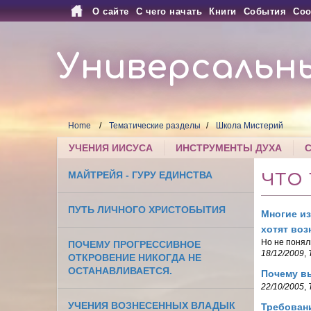
О сайте
С чего начать
Книги
События
Соо
Универсальн
Home
Тематические разделы
Школа Мистерий
УЧЕНИЯ ИИСУСА
ИНСТРУМЕНТЫ ДУХА
МАЙТРЕЙЯ - ГУРУ ЕДИНСТВА
ЧТО
ПУТЬ ЛИЧНОГО ХРИСТОБЫТИЯ
Многие из
хотят воз
Но не понял
ПОЧЕМУ ПРОГРЕССИВНОЕ
18/12/2009
,
ОТКРОВЕНИЕ НИКОГДА НЕ
ОСТАНАВЛИВАЕТСЯ.
Почему в
22/10/2005
,
УЧЕНИЯ ВОЗНЕСЕННЫХ ВЛАДЫК
Требовани