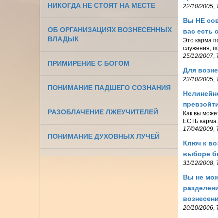
НИКОГДА НЕ СТОЯТ НА МЕСТЕ
22/10/2005
,
Вы НЕ сов
ОБ ОРГАНИЗАЦИЯХ ВОЗНЕСЕННЫХ
вас есть 
ВЛАДЫК
Это карма по
служения, п
25/12/2007
,
ПРИМИРЕНИЕ С БОГОМ
Для возн
23/10/2005
,
ПОНИМАНИЕ ПАДШЕГО СОЗНАНИЯ
Нелинейно
превзойт
РАЗОБЛАЧЕНИЕ ЛЖЕУЧИТЕЛЕЙ
Как вы может
ЕСТЬ карма.
17/04/2009
,
ПОНИМАНИЕ ДУХОВНЫХ ЛУЧЕЙ
Ключ к во
выборе б
31/12/2008
,
Вы не мож
разделени
вознесен
20/10/2006
,