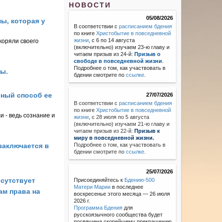
НОВОСТИ
05/08/2026
ы, которая у
В соответствии с
расписанием бдения
по книге
Христобытие в повседневной
жизни
, с 6 по 14 августа
скоряли своего
(включительно) изучаем 23-ю главу и
читаем призыв из 24-й:
Призыв о
свободе в повседневной жизни
.
Подробнее о том, как участвовать в
ы.
бдении смотрите по
ссылке
.
вный способ ее
27/07/2026
В соответствии с
расписанием бдения
по книге
Христобытие в повседневной
и - ведь сознание и
жизни
,
с 28 июля по 5 августа
(включительно) изучаем 21-ю главу и
читаем призыв из 22-й:
Призыв к
миру в повседневной жизни.
заключается в
Подробнее о том, как участвовать в
бдении смотрите по
ссылке
.
25/07/2026
исутствует
Присоединяйтесь к
Бдению-500
Матери Марии
в последнее
ам права на
воскресенье этого месяца — 26 июля
2026 г.
Программа Бдения
для
русскоязычного сообщества будет
посвящена скорейшему прекращению