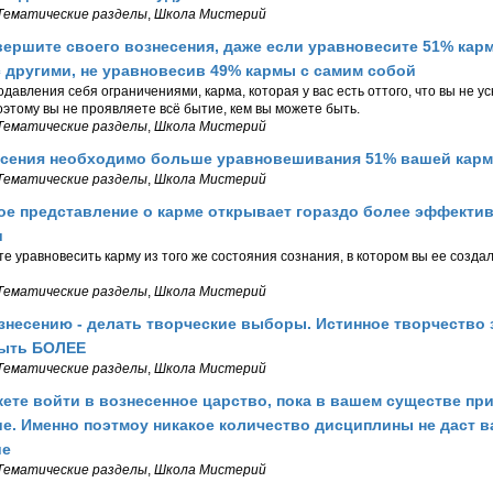
Тематические разделы
,
Школа Мистерий
ершите своего вознесения, даже если уравновесите 51% карм
с другими, не уравновесив 49% кармы с самим собой
давления себя ограничениями, карма, которая у вас есть оттого, что вы не у
оэтому вы не проявляете всё бытие, кем вы можете быть.
Тематические разделы
,
Школа Мистерий
есения необходимо больше уравновешивания 51% вашей карм
Тематические разделы
,
Школа Мистерий
е представление о карме открывает гораздо более эффекти
и
е уравновесить карму из того же состояния сознания, в котором вы ее создал
Тематические разделы
,
Школа Мистерий
знесению - делать творческие выборы. Истинное творчество 
ыть БОЛЕЕ
Тематические разделы
,
Школа Мистерий
ете войти в вознесенное царство, пока в вашем существе пр
е. Именно поэтмоу никакое количество дисциплины не даст в
ие
Тематические разделы
,
Школа Мистерий