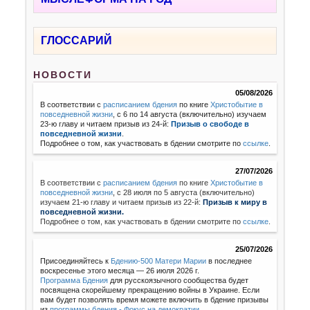
ГЛОССАРИЙ
НОВОСТИ
05/08/2026
В соответствии с
расписанием бдения
по книге
Христобытие в
повседневной жизни
, с 6 по 14 августа (включительно) изучаем
23-ю главу и читаем призыв из 24-й:
Призыв о свободе в
повседневной жизни
.
Подробнее о том, как участвовать в бдении смотрите по
ссылке
.
27/07/2026
В соответствии с
расписанием бдения
по книге
Христобытие в
повседневной жизни
,
с 28 июля по 5 августа (включительно)
изучаем 21-ю главу и читаем призыв из 22-й:
Призыв к миру в
повседневной жизни.
Подробнее о том, как участвовать в бдении смотрите по
ссылке
.
25/07/2026
Присоединяйтесь к
Бдению-500 Матери Марии
в последнее
воскресенье этого месяца — 26 июля 2026 г.
Программа Бдения
для русскоязычного сообщества будет
посвящена скорейшему прекращению войны в Украине. Если
вам будет позволять время можете включить в бдение призывы
из
программы бдения - Фокус на демократии
.