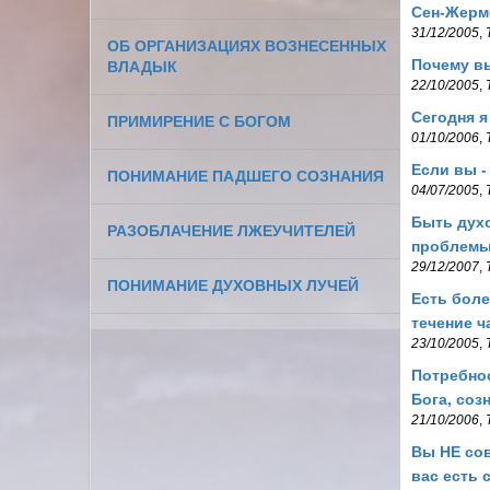
Сен-Жерме
31/12/2005
,
ОБ ОРГАНИЗАЦИЯХ ВОЗНЕСЕННЫХ
Почему вы
ВЛАДЫК
22/10/2005
,
Сегодня я
ПРИМИРЕНИЕ С БОГОМ
01/10/2006
,
Если вы -
ПОНИМАНИЕ ПАДШЕГО СОЗНАНИЯ
04/07/2005
,
Быть дух
РАЗОБЛАЧЕНИЕ ЛЖЕУЧИТЕЛЕЙ
проблемы,
29/12/2007
,
ПОНИМАНИЕ ДУХОВНЫХ ЛУЧЕЙ
Есть боле
течение ч
23/10/2005
,
Потребнос
Бога, соз
21/10/2006
,
Вы НЕ сов
вас есть 