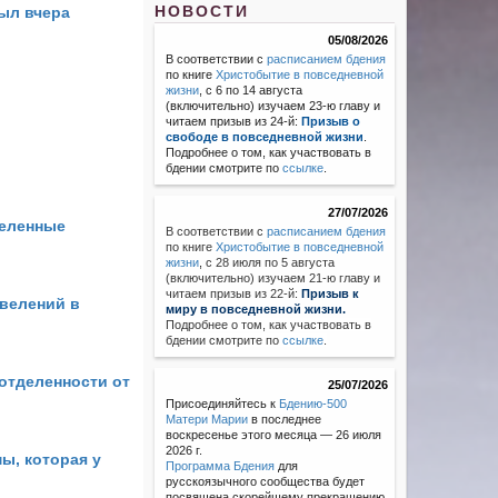
НОВОСТИ
был вчера
05/08/2026
В соответствии с
расписанием бдения
по книге
Христобытие в повседневной
жизни
, с 6 по 14 августа
(включительно) изучаем 23-ю главу и
читаем призыв из 24-й:
Призыв о
свободе в повседневной жизни
.
Подробнее о том, как участвовать в
бдении смотрите по
ссылке
.
27/07/2026
деленные
В соответствии с
расписанием бдения
по книге
Христобытие в повседневной
жизни
,
с 28 июля по 5 августа
(включительно) изучаем 21-ю главу и
читаем призыв из 22-й:
Призыв к
 велений в
миру в повседневной жизни.
Подробнее о том, как участвовать в
бдении смотрите по
ссылке
.
 отделенности от
25/07/2026
Присоединяйтесь к
Бдению-500
Матери Марии
в последнее
воскресенье этого месяца — 26 июля
2026 г.
ы, которая у
Программа Бдения
для
русскоязычного сообщества будет
посвящена скорейшему прекращению