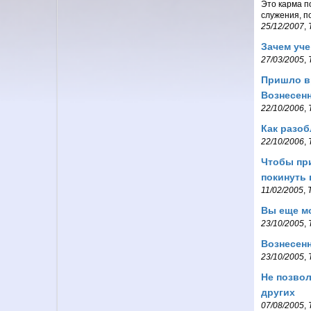
Это карма по
служения, п
25/12/2007
,
Зачем уч
27/03/2005
,
Пришло в
Вознесен
22/10/2006
,
Как разоб
22/10/2006
,
Чтобы при
покинуть 
11/02/2005
,
Вы еще м
23/10/2005
,
Вознесен
23/10/2005
,
Не позвол
других
07/08/2005
,