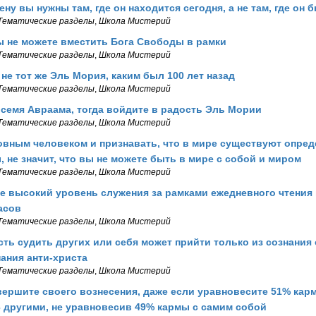
ну вы нужны там, где он находится сегодня, а не там, где он 
Тематические разделы
,
Школа Мистерий
 не можете вместить Бога Свободы в рамки
Тематические разделы
,
Школа Мистерий
 не тот же Эль Мория, каким был 100 лет назад
Тематические разделы
,
Школа Мистерий
 семя Авраама, тогда войдите в радость Эль Мории
Тематические разделы
,
Школа Мистерий
овным человеком и признавать, что в мире существуют опре
 не значит, что вы не можете быть в мире с собой и миром
Тематические разделы
,
Школа Мистерий
е высокий уровень служения за рамками ежедневного чтения
асов
Тематические разделы
,
Школа Мистерий
ть судить других или себя может прийти только из сознания
нания анти-христа
Тематические разделы
,
Школа Мистерий
ершите своего вознесения, даже если уравновесите 51% карм
с другими, не уравновесив 49% кармы с самим собой