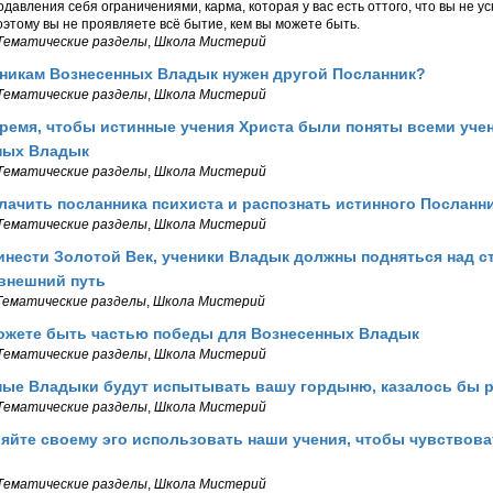
давления себя ограничениями, карма, которая у вас есть оттого, что вы не у
оэтому вы не проявляете всё бытие, кем вы можете быть.
Тематические разделы
,
Школа Мистерий
еникам Вознесенных Владык нужен другой Посланник?
Тематические разделы
,
Школа Мистерий
ремя, чтобы истинные учения Христа были поняты всеми уче
ных Владык
Тематические разделы
,
Школа Мистерий
лачить посланника психиста и распознать истинного Посланн
Тематические разделы
,
Школа Мистерий
нести Золотой Век, ученики Владык должны подняться над с
внешний путь
Тематические разделы
,
Школа Мистерий
ожете быть частью победы для Вознесенных Владык
Тематические разделы
,
Школа Мистерий
ные Владыки будут испытывать вашу гордыню, казалось бы р
Тематические разделы
,
Школа Мистерий
яйте своему эго использовать наши учения, чтобы чувствова
Тематические разделы
,
Школа Мистерий