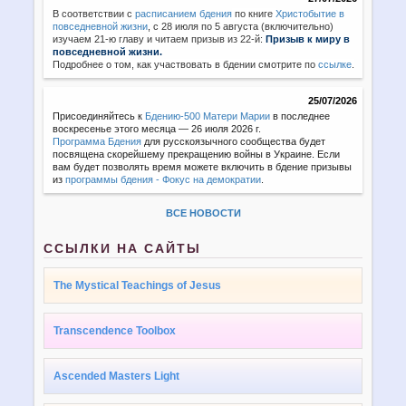
В соответствии с
расписанием бдения
по книге
Христобытие в
повседневной жизни
,
с 28 июля по 5 августа (включительно)
изучаем 21-ю главу и читаем призыв из 22-й:
Призыв к миру в
повседневной жизни.
Подробнее о том, как участвовать в бдении смотрите по
ссылке
.
25/07/2026
Присоединяйтесь к
Бдению-500 Матери Марии
в последнее
воскресенье этого месяца — 26 июля 2026 г.
Программа Бдения
для русскоязычного сообщества будет
посвящена скорейшему прекращению войны в Украине. Если
вам будет позволять время можете включить в бдение призывы
из
программы бдения - Фокус на демократии
.
ВСЕ НОВОСТИ
ССЫЛКИ НА САЙТЫ
The Mystical Teachings of Jesus
Transcendence Toolbox
Ascended Masters Light