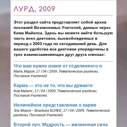
ЛУРД, 2009
Этот раздел сайта представляет собой архив
посланий Вознесенных Учителей, данных через
Кима Майклса. Здесь вы можете найти б
о
льшую
часть всех диктовок, высвобожденных в
период с 2003 года по сегодняшний день. Для
вашего удобства все диктовки упорядочены в
трех взаимозаменяющих друг друга списках:
Что вам нужно извне от отделенного я
Мать Мария
,
17 / 04 / 2009
,
Тематические разделы
,
Послания Учителей
Карма — это не то, что вы думаете
Ким Майклс
,
17 / 04 / 2009
,
Тематические разделы
,
Послания Учителей
Нелинейное представление о карме
Эль Мория – Владыка БОЛЕЕ
,
17 / 04 / 2009
,
Тематические
разделы
,
Послания Учителей
Второй луч: Мудрость — жизненная сила