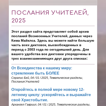
ПОСЛАНИЯ УЧИТЕЛЕЙ,
2025
Этот раздел сайта представляет собой архив
посланий Вознесенных Учителей, данных через
Кима Майклса. Здесь вы можете найти б
о
льшую
часть всех диктовок, высвобожденных в
период с 2003 года по сегодняшний день. Для
вашего удобства все диктовки упорядочены в
трех взаимозаменяющих друг друга списках:
От Всеединства к нашему миру:
стремление быть БОЛЕЕ
Серапис Бей
,
04 / 01 / 2025
,
Тематические разделы
,
Послания Учителей
Откройтесь в полной мере новому 12-
летнему циклу: ускоряйтесь и выражайте
своё Христобытие.
Архангел Гавриил
,
04 / 01 / 2025
,
Тематические разделы
,