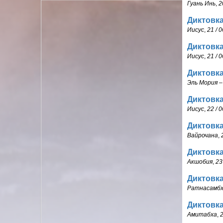
Гуань Инь
,
2
Диктовка
Иисус
,
21 / 0
Диктовка
Иисус
,
21 / 0
Диктовка
Эль Мория 
Диктовка
Иисус
,
22 / 0
Диктовка
Вайрочана
,
Диктовка
Акшобия
,
23
Диктовка
Ратнасамбх
Диктовка
Амитабха
,
2