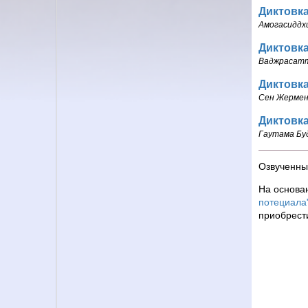
Диктовка
Амогасиддх
Диктовка
Ваджрасат
Диктовка
Сен Жерме
Диктовка
Гаутама Бу
Озвученны
На основан
потециала
приобрести