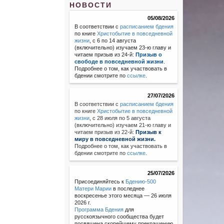
НОВОСТИ
05/08/2026
В соответствии с
расписанием бдения
по книге
Христобытие в повседневной
жизни
, с 6 по 14 августа
(включительно) изучаем 23-ю главу и
читаем призыв из 24-й:
Призыв о
свободе в повседневной жизни
.
Подробнее о том, как участвовать в
бдении смотрите по
ссылке
.
27/07/2026
В соответствии с
расписанием бдения
по книге
Христобытие в повседневной
жизни
,
с 28 июля по 5 августа
(включительно) изучаем 21-ю главу и
читаем призыв из 22-й:
Призыв к
миру в повседневной жизни.
Подробнее о том, как участвовать в
бдении смотрите по
ссылке
.
25/07/2026
Присоединяйтесь к
Бдению-500
Матери Марии
в последнее
воскресенье этого месяца — 26 июля
2026 г.
Программа Бдения
для
русскоязычного сообщества будет
посвящена скорейшему прекращению