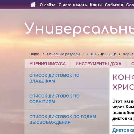
О сайте
С чего начать
Книги
События
Соо
Универсальн
Home
Основные разделы
СВЕТ УЧИТЕЛЕЙ
Корне
УЧЕНИЯ ИИСУСА
ИНСТРУМЕНТЫ ДУХА
СПИСОК ДИКТОВОК ПО
КОНФ
ВЛАДЫКАМ
ХРИ
СПИСОК ДИКТОВОК ПО
Этот разд
СОБЫТИЯМ
через Ким
высвобожд
СПИСОК ДИКТОВОК ПО ГОДАМ
диктовки 
ВЫСВОБОЖДЕНИЯ
Диктовка